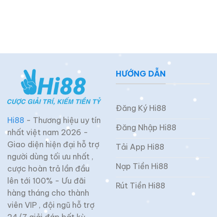
HƯỚNG DẪN
Đăng Ký Hi88
Hi88
- Thương hiệu uy tín
Đăng Nhập Hi88
nhất việt nam 2026 -
Giao diện hiện đại hỗ trợ
Tải App Hi88
người dùng tối ưu nhất ,
Nạp Tiền Hi88
cược hoàn trả lần đầu
lên tới 100% - Ưu đãi
Rút Tiền Hi88
hàng tháng cho thành
viên VIP , đội ngũ hỗ trợ