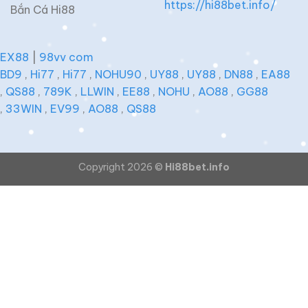
https://hi88bet.info/
Bắn Cá Hi88
EX88
|
98vv com
BD9
,
Hi77
,
Hi77
,
NOHU90
,
UY88
,
UY88
,
DN88
,
EA88
,
QS88
,
789K
,
LLWIN
,
EE88
,
NOHU
,
AO88
,
GG88
,
33WIN
,
EV99
,
AO88
,
QS88
Copyright 2026 ©
Hi88bet.info