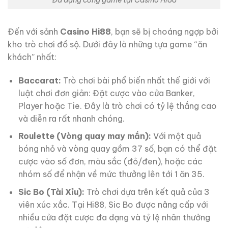
Đến với sảnh
Casino Hi88
, bạn sẽ bị choáng ngợp bởi
kho trò chơi đồ sộ. Dưới đây là những tựa game “ăn
khách” nhất:
Baccarat:
Trò chơi bài phổ biến nhất thế giới với
luật chơi đơn giản: Đặt cược vào cửa Banker,
Player hoặc Tie. Đây là trò chơi có tỷ lệ thắng cao
và diễn ra rất nhanh chóng.
Roulette (Vòng quay may mắn):
Với một quả
bóng nhỏ và vòng quay gồm 37 số, bạn có thể đặt
cược vào số đơn, màu sắc (đỏ/đen), hoặc các
nhóm số để nhận về mức thưởng lên tới 1 ăn 35.
Sic Bo (Tài Xỉu):
Trò chơi dựa trên kết quả của 3
viên xúc xắc. Tại Hi88, Sic Bo được nâng cấp với
nhiều cửa đặt cược đa dạng và tỷ lệ nhân thưởng