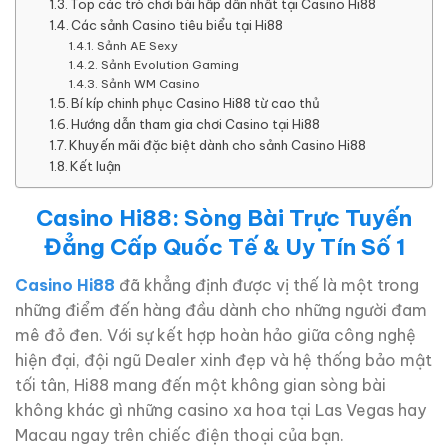
Top các trò chơi bài hấp dẫn nhất tại Casino Hi88
Các sảnh Casino tiêu biểu tại Hi88
Sảnh AE Sexy
Sảnh Evolution Gaming
Sảnh WM Casino
Bí kíp chinh phục Casino Hi88 từ cao thủ
Hướng dẫn tham gia chơi Casino tại Hi88
Khuyến mãi đặc biệt dành cho sảnh Casino Hi88
Kết luận
Casino Hi88: Sòng Bài Trực Tuyến
Đẳng Cấp Quốc Tế & Uy Tín Số 1
Casino Hi88
đã khẳng định được vị thế là một trong
những điểm đến hàng đầu dành cho những người đam
mê đỏ đen. Với sự kết hợp hoàn hảo giữa công nghệ
hiện đại, đội ngũ Dealer xinh đẹp và hệ thống bảo mật
tối tân, Hi88 mang đến một không gian sòng bài
không khác gì những casino xa hoa tại Las Vegas hay
Macau ngay trên chiếc điện thoại của bạn.