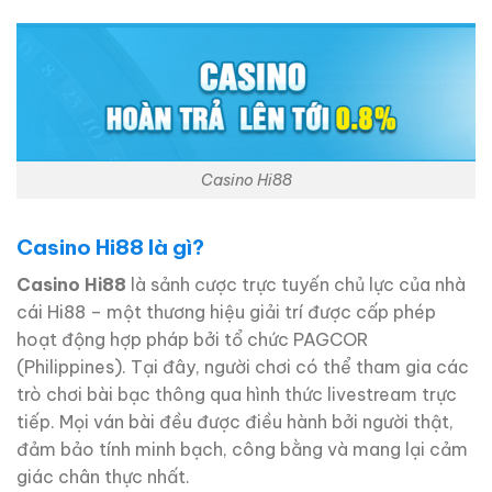
Casino Hi88
Casino Hi88 là gì?
Casino Hi88
là sảnh cược trực tuyến chủ lực của nhà
cái Hi88 – một thương hiệu giải trí được cấp phép
hoạt động hợp pháp bởi tổ chức PAGCOR
(Philippines). Tại đây, người chơi có thể tham gia các
trò chơi bài bạc thông qua hình thức livestream trực
tiếp. Mọi ván bài đều được điều hành bởi người thật,
đảm bảo tính minh bạch, công bằng và mang lại cảm
giác chân thực nhất.