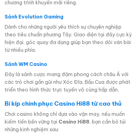
chương trình khuyến mãi riêng.
Sảnh Evolution Gaming
Dành cho những người yêu thích sự chuyên nghiệp
theo tiêu chuẩn phương Tây. Giao diện tại đây cực kỳ
hiện đại, góc quay đa dạng giúp bạn theo dõi ván bài
từ nhiều phía.
Sảnh WM Casino
Đây là sảnh cược mang đậm phong cách châu Á với
các trò chơi gần gũi như Xóc Đĩa, Bầu Cua được phát
triển theo hình thức trực tuyến vô cùng hấp dẫn.
Bí kíp chinh phục Casino Hi88 từ cao thủ
Chơi casino không chỉ dựa vào vận may, nếu muốn
kiếm tiền bền vững tại
Casino Hi88
, bạn cần bỏ túi
những kinh nghiệm sau: